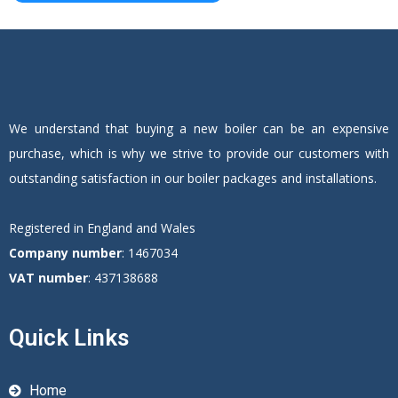
We understand that buying a new boiler can be an expensive
purchase, which is why we strive to provide our customers with
outstanding satisfaction in our boiler packages and installations.
Registered in England and Wales
Company number
: 1467034
VAT number
: 437138688
Quick Links
Home