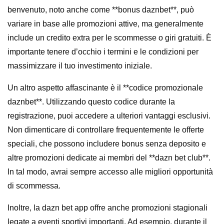
benvenuto, noto anche come **bonus daznbet**, può
variare in base alle promozioni attive, ma generalmente
include un credito extra per le scommesse o giri gratuiti. È
importante tenere d’occhio i termini e le condizioni per
massimizzare il tuo investimento iniziale.
Un altro aspetto affascinante è il **codice promozionale
daznbet**. Utilizzando questo codice durante la
registrazione, puoi accedere a ulteriori vantaggi esclusivi.
Non dimenticare di controllare frequentemente le offerte
speciali, che possono includere bonus senza deposito e
altre promozioni dedicate ai membri del **dazn bet club**.
In tal modo, avrai sempre accesso alle migliori opportunità
di scommessa.
Inoltre, la dazn bet app offre anche promozioni stagionali
legate a eventi sportivi importanti. Ad esempio, durante il