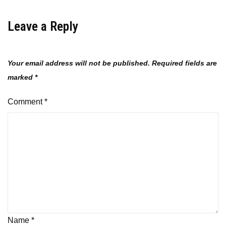
Leave a Reply
Your email address will not be published.
Required fields are
marked
*
Comment
*
Name
*