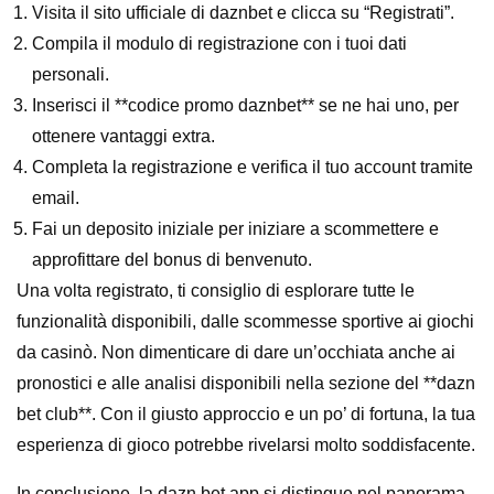
Visita il sito ufficiale di daznbet e clicca su “Registrati”.
Compila il modulo di registrazione con i tuoi dati
personali.
Inserisci il **codice promo daznbet** se ne hai uno, per
ottenere vantaggi extra.
Completa la registrazione e verifica il tuo account tramite
email.
Fai un deposito iniziale per iniziare a scommettere e
approfittare del bonus di benvenuto.
Una volta registrato, ti consiglio di esplorare tutte le
funzionalità disponibili, dalle scommesse sportive ai giochi
da casinò. Non dimenticare di dare un’occhiata anche ai
pronostici e alle analisi disponibili nella sezione del **dazn
bet club**. Con il giusto approccio e un po’ di fortuna, la tua
esperienza di gioco potrebbe rivelarsi molto soddisfacente.
In conclusione, la dazn bet app si distingue nel panorama