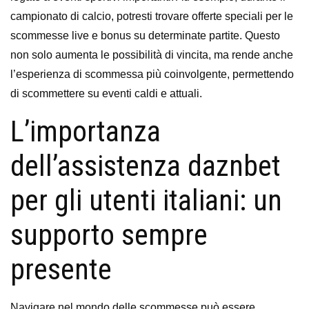
campionato di calcio, potresti trovare offerte speciali per le
scommesse live e bonus su determinate partite. Questo
non solo aumenta le possibilità di vincita, ma rende anche
l’esperienza di scommessa più coinvolgente, permettendo
di scommettere su eventi caldi e attuali.
L’importanza
dell’assistenza daznbet
per gli utenti italiani: un
supporto sempre
presente
Navigare nel mondo delle scommesse può essere